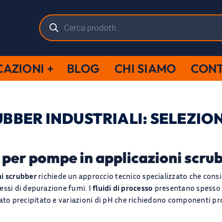
Ricerca
prodotti
CAZIONI
BLOG
CHI SIAMO
CONT
BBER INDUSTRIALI: SELEZION
i per pompe in applicazioni scru
mi scrubber
richiede un approccio tecnico specializzato che consid
ocessi di depurazione fumi. I
fluidi di processo
presentano spesso 
lato precipitato e variazioni di pH che richiedono componenti p