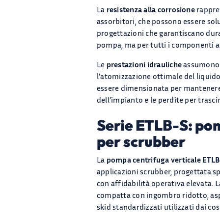
La
resistenza alla corrosione
rappres
assorbitori, che possono essere solu
progettazioni che garantiscano dura
pompa, ma per tutti i componenti a c
Le
prestazioni idrauliche
assumono p
l’atomizzazione ottimale del liquid
essere dimensionata per mantenere 
dell’impianto e le perdite per tras
Serie ETLB-S: pom
per scrubber
La
pompa centrifuga verticale ETLB
applicazioni scrubber, progettata sp
con affidabilità operativa elevata. 
compatta con ingombro ridotto, asp
skid standardizzati utilizzati dai co