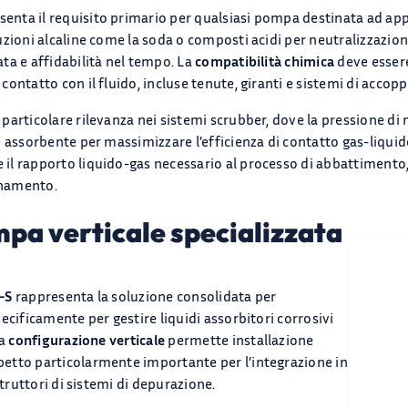
enta il requisito primario per qualsiasi pompa destinata ad appli
zioni alcaline come la soda o composti acidi per neutralizzazion
ta e affidabilità nel tempo. La
compatibilità chimica
deve essere
ontatto con il fluido, incluse tenute, giranti e sistemi di acco
articolare rilevanza nei sistemi scrubber, dove la pressione di
o assorbente per massimizzare l’efficienza di contatto gas-liquid
il rapporto liquido-gas necessario al processo di abbattimento,
cinamento.
pa verticale specializzata
-S
rappresenta la soluzione consolidata per
ecificamente per gestire liquidi assorbitori corrosivi
La
configurazione verticale
permette installazione
etto particolarmente importante per l’integrazione in
struttori di sistemi di depurazione.