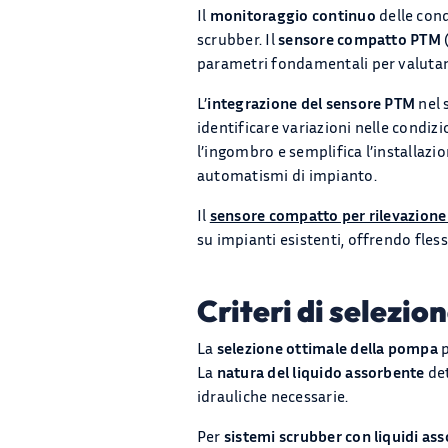
Il
monitoraggio continuo
delle cond
scrubber. Il
sensore compatto PTM
parametri fondamentali per valutar
L’
integrazione del sensore PTM
nel 
identificare variazioni nelle condiz
l’ingombro e semplifica l’installazi
automatismi di impianto.
Il
sensore compatto per rilevazion
su impianti esistenti, offrendo fless
Criteri di selezio
La
selezione ottimale della pompa
p
La
natura del liquido assorbente
det
idrauliche necessarie.
Per
sistemi scrubber con liquidi as