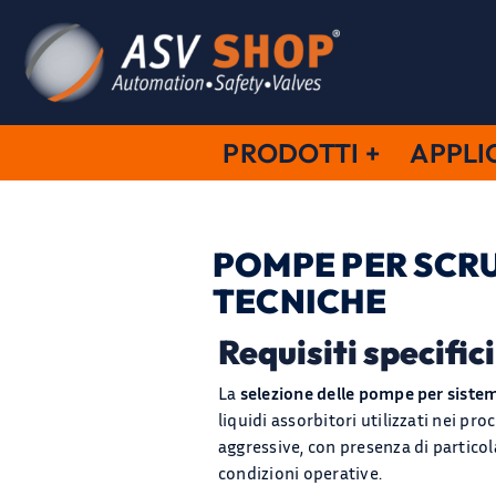
Salta
al
contenuto
PRODOTTI
APPLI
POMPE PER SCRU
TECNICHE
Requisiti specific
La
selezione delle pompe per siste
liquidi assorbitori utilizzati nei pr
aggressive, con presenza di partico
condizioni operative.