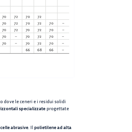
 dove le ceneri e i residui solidi
izzontali specializzate
progettate
icelle abrasive
. Il
polietilene ad alta