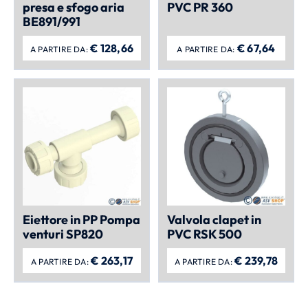
presa e sfogo aria
PVC PR 360
BE891/991
€
128,66
€
67,64
A PARTIRE DA:
A PARTIRE DA:
Eiettore in PP Pompa
Valvola clapet in
venturi SP820
PVC RSK 500
€
263,17
€
239,78
A PARTIRE DA:
A PARTIRE DA: