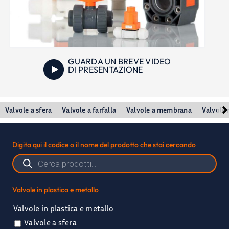
GUARDA UN BREVE VIDEO
DI PRESENTAZIONE
Valvole a sfera
Valvole a farfalla
Valvole a membrana
Valvole 
Digita qui il codice o il nome del prodotto che stai cercando
Ricerca
prodotti
Valvole in plastica e metallo
Valvole in plastica e metallo
Valvole a sfera