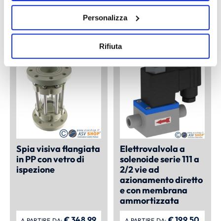
Chiusa
Personalizza
€
273,78
€
159,93
A PARTIRE DA:
A PARTIRE DA:
Rifiuta
Spia visiva flangiata
Elettrovalvola a
in PP con vetro di
solenoide serie 111 a
ispezione
2/2 vie ad
azionamento diretto
e con membrana
ammortizzata
€
348,99
€
199,50
A PARTIRE DA:
A PARTIRE DA: