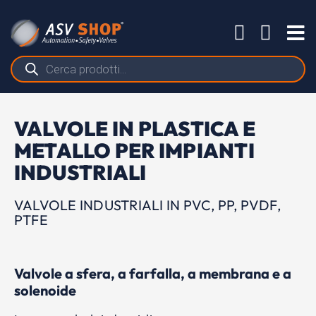
Salta
al
Tog
contenuto
Nav
Ricerca
prodotti
VALVOLE IN PLASTICA E
METALLO PER IMPIANTI
INDUSTRIALI
VALVOLE INDUSTRIALI IN PVC, PP, PVDF,
PTFE
Valvole a sfera, a farfalla, a membrana e a
solenoide