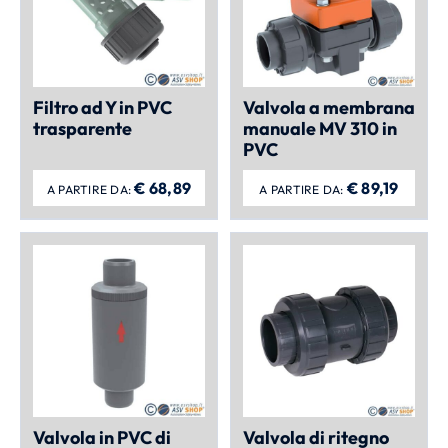
Filtro ad Y in PVC
Valvola a membrana
trasparente
manuale MV 310 in
PVC
€
68,89
€
89,19
A PARTIRE DA:
A PARTIRE DA:
Valvola in PVC di
Valvola di ritegno