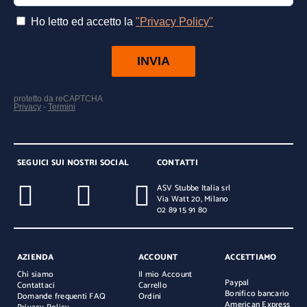
SEGUICI SUI NOSTRI SOCIAL
CONTATTI
ASV Stubbe Italia srl
Via Watt 20, Milano
02 89 15 91 80
AZIENDA
ACCOUNT
ACCETTIAMO
Chi siamo
Il mio Account
Paypal
Contattaci
Carrello
Bonifico bancario
Domande frequenti FAQ
Ordini
American Express