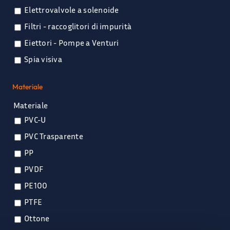
Elettrovalvole a solenoide
Filtri - raccoglitori di impurità
Eiettori - Pompe a Venturi
Spia visiva
Materiale
Materiale
PVC-U
PVC Trasparente
PP
PVDF
PE100
PTFE
Ottone