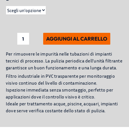
CATALOGO
AGGIUNGI AL CARRELLO
Filtro
ad
Per rimuovere le impurità nelle tubazioni di impianti
Y
tecnici di processo. La pulizia periodica dell’unità filtrante
in
garantisce un buon funzionamento e una lunga durata.
PVC
Filtro industriale in PVC trasparente per monitoraggio
trasparente
visivo continuo del livello di contaminazione.
quantità
Ispezione immediata senza smontaggio, perfetto per
applicazioni dove il controllo visivo è critico.
Ideale per trattamento acque, piscine, acquari, impianti
dove serve verifica costante dello stato di pulizia.