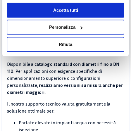
Prevenire intasamenti completi:
Intervento
programmato prima del blocco
Accetta tutti
Diagnosticare problemi a monte:
Tipo di
contaminante indica origine del problema
Personalizza
Validare efficacia filtrazione:
Conferma visiva della
ritenuta particolato
Rifiuta
Disponibilità e dimensionamento
Disponibile a
catalogo standard con diametri fino a DN
110
. Per applicazioni con esigenze specifiche di
dimensionamento superiore o configurazioni
personalizzate,
realizziamo versioni su misura anche per
diametri maggiori
.
Il nostro supporto tecnico valuta gratuitamente la
soluzione ottimale per:
Portate elevate in impianti acqua con necessità
ispezione