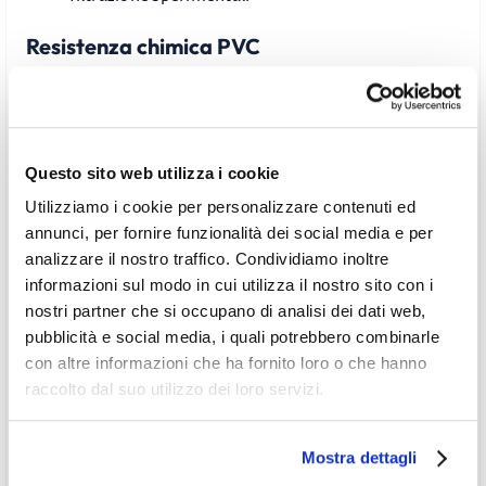
Resistenza chimica PVC
Il PVC offre buona compatibilità con:
Acqua da trattare e acque di piscina clorate
Soluzioni saline diluite
Questo sito web utilizza i cookie
Acidi e basi deboli
Utilizziamo i cookie per personalizzare contenuti ed
Acqua di mare e salamoia
annunci, per fornire funzionalità dei social media e per
Nota:
Non compatibile con solventi organici, idrocarburi
analizzare il nostro traffico. Condividiamo inoltre
e ossidanti forti. Per queste applicazioni, valutare filtri in
informazioni sul modo in cui utilizza il nostro sito con i
PP o PVDF.
nostri partner che si occupano di analisi dei dati web,
pubblicità e social media, i quali potrebbero combinarle
Ottimizzazione tempi di manutenzione
con altre informazioni che ha fornito loro o che hanno
raccolto dal suo utilizzo dei loro servizi.
Il controllo visivo permette di:
Evitare sostituzioni premature:
Cambio cartuccia
Mostra dettagli
solo quando serve realmente