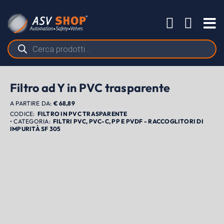
Salta
al
Tog
contenuto
Nav
Ricerca
prodotti
Filtro ad Y in PVC trasparente
A PARTIRE DA:
€
68,89
FILTRO IN PVC TRASPARENTE
FILTRI PVC, PVC-C, PP E PVDF - RACCOGLITORI DI
IMPURITÀ SF 305