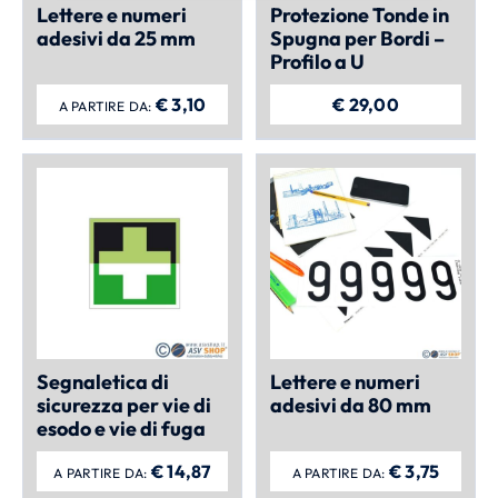
Lettere e numeri
Protezione Tonde in
adesivi da 25 mm
Spugna per Bordi –
Profilo a U
€
3,10
€
29,00
A PARTIRE DA:
Segnaletica di
Lettere e numeri
sicurezza per vie di
adesivi da 80 mm
esodo e vie di fuga
€
14,87
€
3,75
A PARTIRE DA:
A PARTIRE DA: