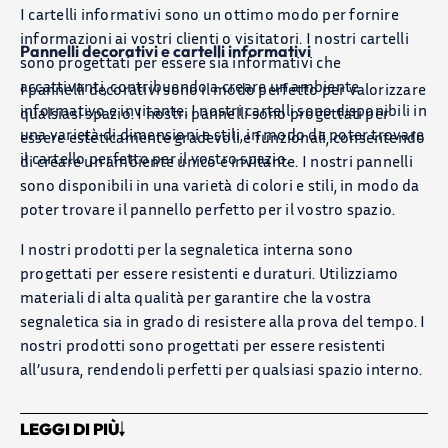
I cartelli informativi sono un ottimo modo per fornire
informazioni ai vostri clienti o visitatori. I nostri cartelli
Pannelli decorativi e cartelli informativi
sono progettati per essere sia informativi che
accattivanti, contribuendo a creare un ambiente
I pannelli decorativi sono il modo perfetto per valorizzare
informativo e invitante. I nostri cartelli sono disponibili in
qualsiasi spazio. I nostri pannelli sono progettati per
una varietà di dimensioni e stili, in modo da poter trovare
essere esteticamente gradevoli e funzionali, consentendo
il cartello perfetto per il vostro spazio.
di creare un ambiente unico e invitante. I nostri pannelli
sono disponibili in una varietà di colori e stili, in modo da
poter trovare il pannello perfetto per il vostro spazio.
I nostri prodotti per la segnaletica interna sono
progettati per essere resistenti e duraturi. Utilizziamo
materiali di alta qualità per garantire che la vostra
segnaletica sia in grado di resistere alla prova del tempo. I
nostri prodotti sono progettati per essere resistenti
all’usura, rendendoli perfetti per qualsiasi spazio interno.
LEGGI DI PIÙ