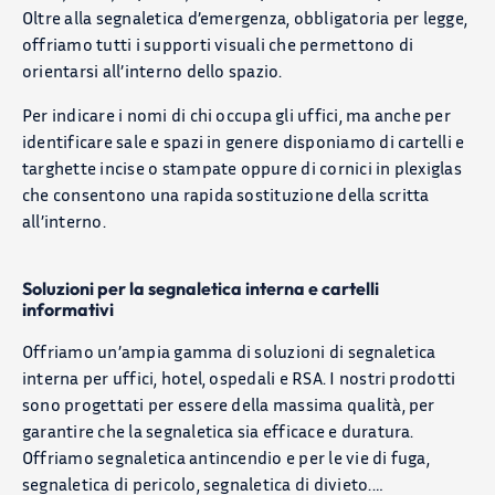
Oltre alla segnaletica d’emergenza, obbligatoria per legge,
offriamo tutti i supporti visuali che permettono di
orientarsi all’interno dello spazio.
Per indicare i nomi di chi occupa gli uffici, ma anche per
identificare sale e spazi in genere disponiamo di cartelli e
PRODOTTI
targhette incise o stampate oppure di cornici in plexiglas
che consentono una rapida sostituzione della scritta
APPLICAZIONI
all’interno.
BLOG
Soluzioni per la segnaletica interna e cartelli
informativi
Chi Siamo
Offriamo un’ampia gamma di soluzioni di segnaletica
interna per uffici, hotel, ospedali e RSA. I nostri prodotti
CONTATTACI
sono progettati per essere della massima qualità, per
garantire che la segnaletica sia efficace e duratura.
CATALOGO
Offriamo segnaletica antincendio e per le vie di fuga,
segnaletica di pericolo, segnaletica di divieto.