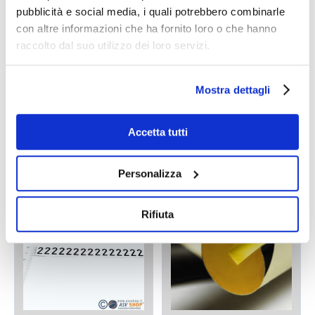
pubblicità e social media, i quali potrebbero combinarle
con altre informazioni che ha fornito loro o che hanno
raccolto dal suo utilizzo dei loro servizi.
Mostra dettagli
Segnaletica
Segnali e cartelli di
fotoluminescente
divieto ISO 7010
per vie di esodo
Accetta tutti
€
4,01
€
7,49
A PARTIRE DA:
Personalizza
Rifiuta