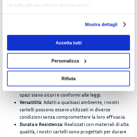
raccolto dal suo utilizzo dei loro servizi.
mantengano la loro visibilità e leggibilità nel tempo,
senza deteriorarsi.
Mostra dettagli
Installazione Semplice
L’installazione dei nostri cartelli è semplice e rapida. Con
Accetta tutti
la possibilità di richiedere dimensioni personalizzate,
possiamo soddisfare ogni specifica esigenza, garantendo
che la segnaletica si adatti perfettamente al vostro
Personalizza
ambiente di lavoro.
Rifiuta
Conformità alle Norme
: Rispettiamo tutte le
normative UNI ISO 7010, garantendo che i vostri
spazi siano sicuri e conformi alle leggi.
Versatilità
: Adatti a qualsiasi ambiente, i nostri
cartelli possono essere utilizzati in diverse
condizioni senza compromettere la loro efficacia.
Durata e Resistenza:
Realizzati con materiali di alta
qualità, i nostri cartelli sono progettati per durare