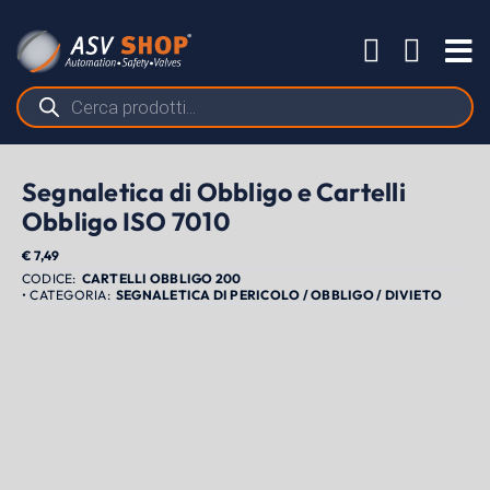
Salta
al
Tog
contenuto
Nav
Ricerca
prodotti
Segnaletica di Obbligo e Cartelli
Obbligo ISO 7010
€
7,49
CARTELLI OBBLIGO 200
SEGNALETICA DI PERICOLO / OBBLIGO / DIVIETO