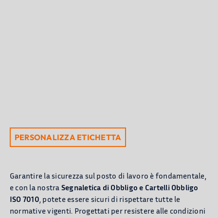
PRODOTTI
APPLICAZIONI
BLOG
Chi Siamo
CONTATTACI
PERSONALIZZA ETICHETTA
CATALOGO
Garantire la sicurezza sul posto di lavoro è fondamentale,
e con la nostra
Segnaletica di Obbligo e Cartelli Obbligo
ISO 7010
, potete essere sicuri di rispettare tutte le
normative vigenti. Progettati per resistere alle condizioni