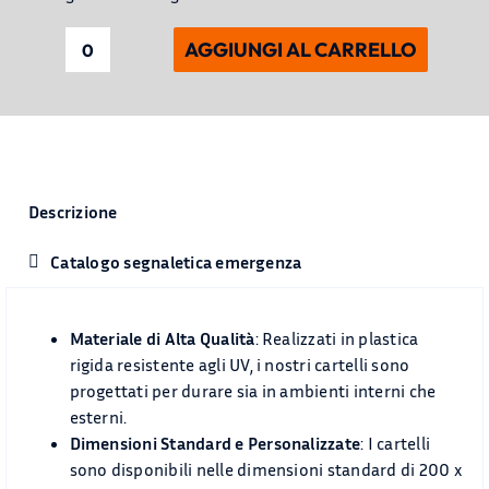
AGGIUNGI AL CARRELLO
Segnaletica
di
Obbligo
e
Cartelli
Obbligo
Descrizione
ISO
7010
Catalogo segnaletica emergenza
quantità
Materiale di Alta Qualità
: Realizzati in plastica
rigida resistente agli UV, i nostri cartelli sono
progettati per durare sia in ambienti interni che
esterni.
Dimensioni Standard e Personalizzate
: I cartelli
sono disponibili nelle dimensioni standard di 200 x