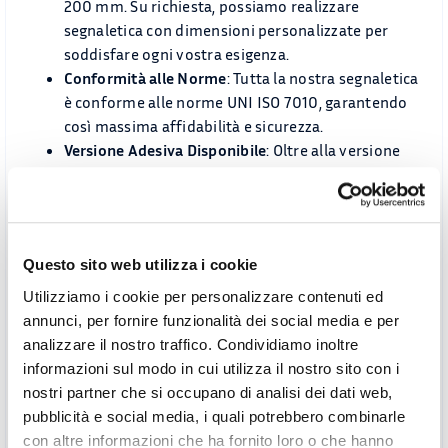
200 mm. Su richiesta, possiamo realizzare
segnaletica con dimensioni personalizzate per
soddisfare ogni vostra esigenza.
Conformità alle Norme
: Tutta la nostra segnaletica
è conforme alle norme UNI ISO 7010, garantendo
così massima affidabilità e sicurezza.
Versione Adesiva Disponibile
: Oltre alla versione
rigida, offriamo anche una versione adesiva che
può essere applicata su tutte le superfici che
richiedono il suo uso.
Facile Installazione
: I segnali sono facili da
Questo sito web utilizza i cookie
installare, rendendo semplice e veloce la messa in
opera.
Utilizziamo i cookie per personalizzare contenuti ed
annunci, per fornire funzionalità dei social media e per
Affidabilità e Durabilità
analizzare il nostro traffico. Condividiamo inoltre
informazioni sul modo in cui utilizza il nostro sito con i
La nostra segnaletica di obbligo è progettata per
nostri partner che si occupano di analisi dei dati web,
resistere alle più difficili condizioni meteorologiche,
pubblicità e social media, i quali potrebbero combinarle
rendendola perfetta per l’uso sia interno che esterno. La
con altre informazioni che ha fornito loro o che hanno
plastica rigida resistente agli UV assicura che i cartelli