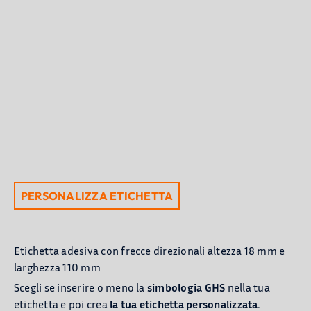
PRODOTTI
APPLICAZIONI
BLOG
Chi Siamo
PERSONALIZZA ETICHETTA
CONTATTACI
CATALOGO
Etichetta adesiva con frecce direzionali altezza 18 mm e
larghezza 110 mm
Scegli se inserire o meno la
simbologia GHS
nella tua
etichetta e poi crea
la tua etichetta personalizzata.