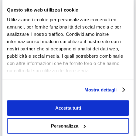
ACQUA DI TORRE, ACQUA DISTILLATA,
Questo sito web utilizza i cookie
ACQUA FREDDA, ACQUA INDUSTRIALE,
ACQUA OSSIGENATA, ACQUA
Utilizziamo i cookie per personalizzare contenuti ed
REFRIGERATA, ACQUA SURRISCALDATA,
annunci, per fornire funzionalità dei social media e per
ACRILONITRILE, ALCOOL, AMMONIACA,
analizzare il nostro traffico. Condividiamo inoltre
ANDATA, ANIDRIDE CARBONICA,
informazioni sul modo in cui utilizza il nostro sito con i
ANIDRIDE SOLFOROSA, ARGON, ARIA,
nostri partner che si occupano di analisi dei dati web,
ARIA COMPRESSA, ARIA CONDIZIONATA,
pubblicità e social media, i quali potrebbero combinarle
ARIA INDUSTRIALE, ARIA
con altre informazioni che ha fornito loro o che hanno
STRUMENTALE, AZOTO, BENZINA,
raccolto dal suo utilizzo dei loro servizi.
Testo
BENZOLO, BIOSSIDO DI CLORO,
BISOLFITO DI SODIO, BUTANO,
Mostra dettagli
CICLOPROPANO, CICOLESANO, CLORO,
CLORURO FERRICO, CONDENSA,
DIMETILSOLFATO, ELIO, ETANOLO,
Accetta tutti
FREON, GAS, GASOLIO, IPOCLORITO DI
SODIO, KEROSENE, LATTE DI CALCE,
Personalizza
METANOLO, METILCHETONE, NAFTA,
OLIO, OLIO COMBUSTIBILE, OLIO