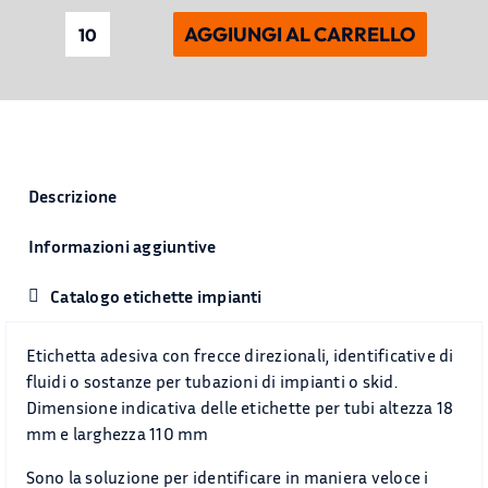
AGGIUNGI AL CARRELLO
Etichetta
adesiva
con
frecce
direzionali
18
Descrizione
mm
altezza
Informazioni aggiuntive
quantità
Catalogo etichette impianti
Etichetta adesiva con frecce direzionali, identificative di
fluidi o sostanze per tubazioni di impianti o skid.
Dimensione indicativa delle etichette per tubi altezza 18
mm e larghezza 110 mm
Sono la soluzione per identificare in maniera veloce i