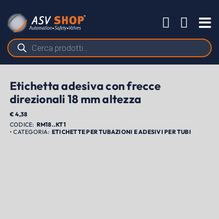
Salta
al
Tog
contenuto
Nav
Ricerca
prodotti
Etichetta adesiva con frecce
direzionali 18 mm altezza
€
4,38
RM18..KT1
ETICHETTE PER TUBAZIONI E ADESIVI PER TUBI