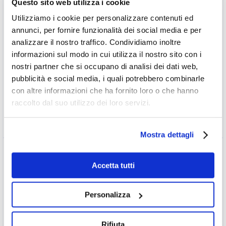
Questo sito web utilizza i cookie
Connessioni
Utilizziamo i cookie per personalizzare contenuti ed
annunci, per fornire funzionalità dei social media e per
Modello wafer da inserire fra due flange DIN EN 1092 PN
analizzare il nostro traffico. Condividiamo inoltre
10/16.
informazioni sul modo in cui utilizza il nostro sito con i
nostri partner che si occupano di analisi dei dati web,
Applicazioni
pubblicità e social media, i quali potrebbero combinarle
Ideali per il trattamento dell’acqua, di acque reflue e di
con altre informazioni che ha fornito loro o che hanno
prodotti chimici poco aggressivi, queste valvole offrono
raccolto dal suo utilizzo dei loro servizi.
un ottimo rapporto qualità/prezzo.
Mostra dettagli
PVC-U
Materiale
Accetta tutti
63, 75, 90, 110, 140, 160, 225
D
Personalizza
50, 65, 80, 100, 125, 150, 200
DN
Rifiuta