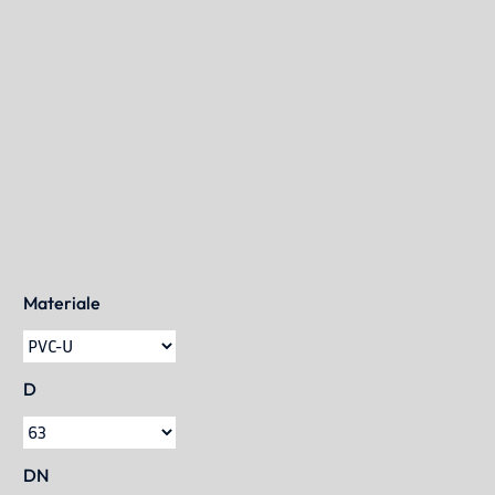
APPLICAZIONI
BLOG
Chi Siamo
CONTATTACI
CATALOGO
Materiale
D
DN