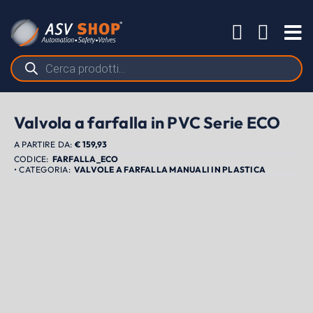
Salta
al
Tog
contenuto
Nav
Ricerca
prodotti
Valvola a farfalla in PVC Serie ECO
A PARTIRE DA:
€
159,93
FARFALLA_ECO
VALVOLE A FARFALLA MANUALI IN PLASTICA
PRODOTTI