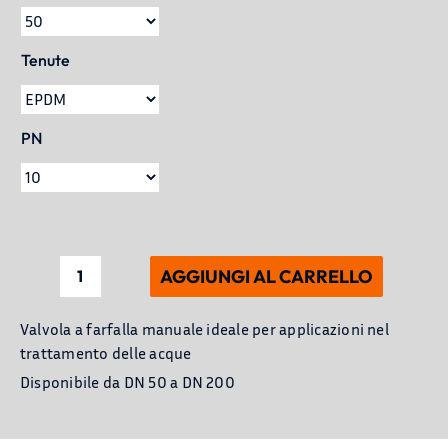
Tenute
PN
AGGIUNGI AL CARRELLO
Valvola
a
Valvola a farfalla manuale ideale per applicazioni nel
farfalla
trattamento delle acque
in
Disponibile da DN 50 a DN 200
PVC
Serie
ECO