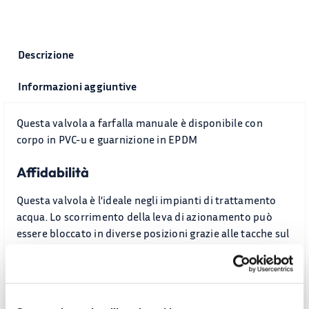
quantità
Descrizione
Informazioni aggiuntive
Questa valvola a farfalla manuale è disponibile con
corpo in PVC-u e guarnizione in EPDM
Affidabilità
Questa valvola è l’ideale negli impianti di trattamento
acqua. Lo scorrimento della leva di azionamento può
essere bloccato in diverse posizioni grazie alle tacche sul
disco. Per un’apertura più graduale è disponibile la
versione con il volantino.
Le guarnizioni sono in EPDM.