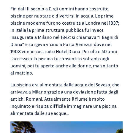
APPLICAZIONI
Fin dal III secolo a.C. gli uomini hanno costruito
piscine per nuotare o divertirsi in acqua. Le prime
piscine moderne furono costruite a Londra nel 1837;
BLOG
in Italia la prima struttura pubblica fu invece
inaugurata a Milano nel 1842: si chiamava “I Bagni di
Chi Siamo
Diana” e sorgeva vicino a Porta Venezia, dove nel
1908 venne costruito Hotel Diana. Per oltre 40 anni
CONTATTACI
l’accesso alla piscina fu consentito soltanto agli
uomini, poi fu aperto anche alle donne, ma soltanto
al mattino.
CATALOGO
La piscina era alimentata dalle acque del Seveso, che
arrivava a Milano grazie a una deviazione fatta dagli
antichi Romani. Attualmente il fiume è molto
inquinato e risulta difficile immaginare una piscina
alimentata dalle sue acque…