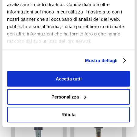
analizzare il nostro traffico. Condividiamo inoltre
informazioni sul modo in cui utilizza il nostro sito con i
nostri partner che si occupano di analisi dei dati web,
pubblicità e social media, i quali potrebbero combinarle
con altre informazioni che ha fornito loro o che hanno
raccolto dal suo utilizzo dei loro servizi.
Schema tipico di trattamento (figura sopra, non in
scala)
Mostra dettagli
Tra i processi più importanti ci sono la filtrazione
delle acque e la disinfezione, che si effettua con
Accetta tutti
l’aggiunta di ipocloriti, bromo o solfato di rame.
Perché tutto funzioni nel migliore dei modi è
Personalizza
necessario scegliere valvole e componenti in grado di
resistere ai fluidi aggressivi.
Rifiuta