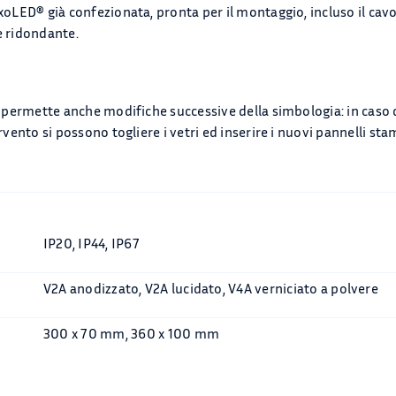
oLED® già confezionata, pronta per il montaggio, incluso il cavo 
 ridondante.
 permette anche modifiche successive della simbologia: in caso
vento si possono togliere i vetri ed inserire i nuovi pannelli sta
IP20, IP44, IP67
V2A anodizzato, V2A lucidato, V4A verniciato a polvere
300 x 70 mm, 360 x 100 mm