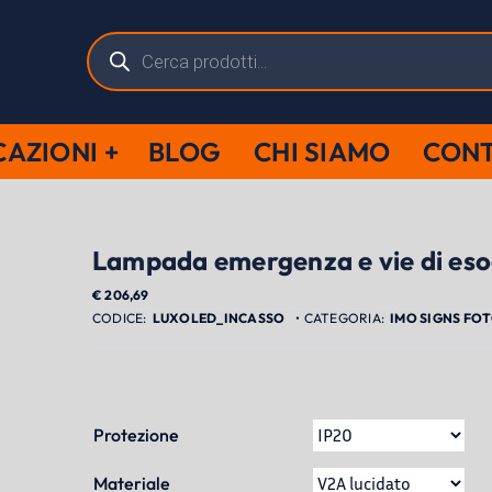
Ricerca
prodotti
CAZIONI
BLOG
CHI SIAMO
CONT
Lampada emergenza e vie di es
€
206,69
LUXOLED_INCASSO
IMO SIGNS FO
Protezione
Materiale