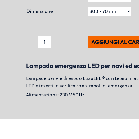
Dimensione
AGGIUNGI AL CA
Lampada
emergenza
e
Lampada emergenza LED per navi ed edif
vie
di
Lampade per vie di esodo LuxoLED® con telaio in acc
esodo
LED e inserti in acrilico con simboli di emergenza.
LED
Alimentazione: 230 V 50Hz
LuxoLED®
quantità