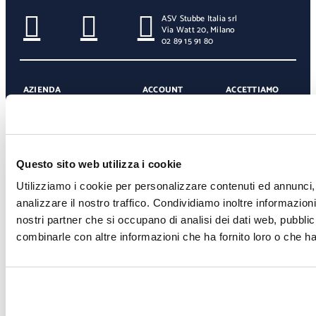
ASV Stubbe Italia srl
Via Watt 20, Milano
02 89 15 91 80
AZIENDA
ACCOUNT
ACCETTIAMO
Chi siamo
Il mio Account
Paypal
Contattaci
Carrello
Bonifico bancario
Domande frequenti FAQ
Ordini
American Express
Privacy Policy
Mastercard
Servizi e Condizioni
Visa
Questo sito web utilizza i cookie
Utilizziamo i cookie per personalizzare contenuti ed annunci, 
analizzare il nostro traffico. Condividiamo inoltre informazioni 
Copyright 2023 ASV Stubbe Italia Srl – Partita IVA: 10102260154
nostri partner che si occupano di analisi dei dati web, pubblic
combinarle con altre informazioni che ha fornito loro o che han
Page load link
Chiusura vacan
dal 6 al 25 Agos