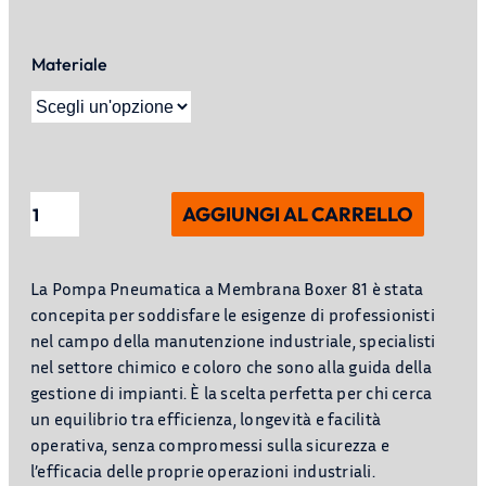
Materiale
Pompa
AGGIUNGI AL CARRELLO
pneumatica
a
membrana
La Pompa Pneumatica a Membrana Boxer 81 è stata
Boxer
concepita per soddisfare le esigenze di professionisti
81
nel campo della manutenzione industriale, specialisti
quantità
nel settore chimico e coloro che sono alla guida della
gestione di impianti. È la scelta perfetta per chi cerca
un equilibrio tra efficienza, longevità e facilità
operativa, senza compromessi sulla sicurezza e
l’efficacia delle proprie operazioni industriali.