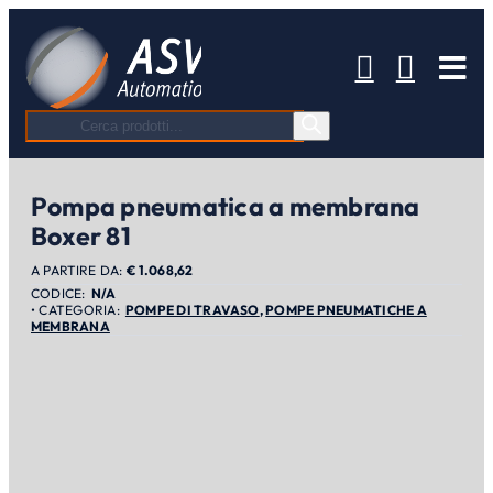
Salta
al
contenuto
Tog
Nav
Ricerca
prodotti
Pompa pneumatica a membrana
Boxer 81
A PARTIRE DA:
€
1.068,62
N/A
POMPE DI TRAVASO
,
POMPE PNEUMATICHE A
MEMBRANA