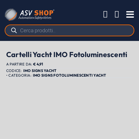
Salta
al
Tog
contenuto
Nav
Ricerca
prodotti
Cartelli Yacht IMO Fotoluminescenti
A PARTIRE DA:
€
4,91
IMO SIGNS YACHT
IMO SIGNS FOTOLUMINESCENTI YACHT