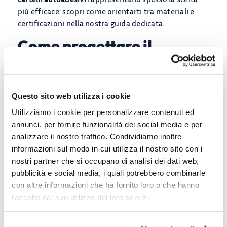
più efficace: scopri come orientarti tra materiali e
certificazioni nella nostra guida dedicata.
Come progettare il
sistema: criteri di
posizionamento
Questo sito web utilizza i cookie
Un sistema efficace si costruisce su tre principi:
Utilizziamo i cookie per personalizzare contenuti ed
Gerarchia informativa
— le destinazioni
annunci, per fornire funzionalità dei social media e per
primarie (uscita, reception, ufficio direzione)
analizzare il nostro traffico. Condividiamo inoltre
hanno priorità visiva sulle secondarie
informazioni sul modo in cui utilizza il nostro sito con i
Coerenza terminologica
— stessi nomi in tutto
nostri partner che si occupano di analisi dei dati web,
il sistema, senza variazioni che generano
pubblicità e social media, i quali potrebbero combinarle
confusione
con altre informazioni che ha fornito loro o che hanno
Contrasto visivo
— la segnaletica deve essere
raccolto dal suo utilizzo dei loro servizi.
leggibile in ogni condizione di luce, evitando
posizionamenti in controluce o zone d’ombra