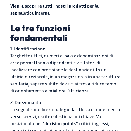
Vieni a scoprire tutti i nostri prodotti per la
segnaletica interna
Le tre funzioni
PRODOTTI
fondamentali
1. Identificazione
APPLICAZIONI
Targhette uffici, numeri di sala e denominazioni di
aree permettono a dipendenti e visitatori di
BLOG
localizzare con precisione le destinazioni. In un
ufficio direzionale, in un magazzino o in una struttura
Chi Siamo
sanitaria, sapere subito dove ci si trova riduce tempi
di orientamento e migliora l’efficienza.
CONTATTACI
2. Direzionalità
La segnaletica direzionale guida i flussi di movimento
CATALOGO
verso servizi, uscite e destinazioni chiave. Va
posizionata nei
“decision points”
critici: ingressi,
incroci di corridoi, pianerottoli — ovunque chi entra si