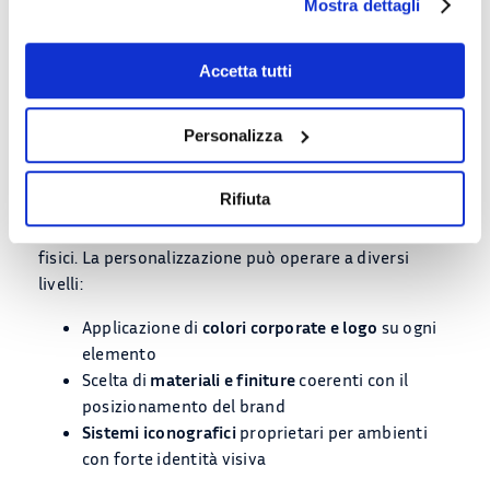
Mostra dettagli
Il posizionamento corretto è all’
altezza degli occhi
dei visitatori
(indicativamente 150–160 cm dal
pavimento). Cartelli fuori da questa fascia vengono
Accetta tutti
spesso ignorati.
Personalizza
Personalizzazione e brand
identity
Rifiuta
La segnaletica è un
touchpoint di brand
negli spazi
fisici. La personalizzazione può operare a diversi
livelli:
Applicazione di
colori corporate e logo
su ogni
elemento
Scelta di
materiali e finiture
coerenti con il
posizionamento del brand
Sistemi iconografici
proprietari per ambienti
con forte identità visiva