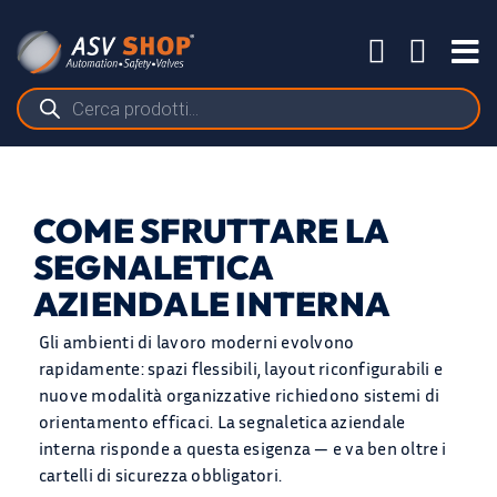
Salta
al
Tog
contenuto
Nav
Ricerca
prodotti
COME SFRUTTARE LA
SEGNALETICA
AZIENDALE INTERNA
Gli ambienti di lavoro moderni evolvono
rapidamente: spazi flessibili, layout riconfigurabili e
nuove modalità organizzative richiedono sistemi di
orientamento efficaci. La segnaletica aziendale
interna risponde a questa esigenza — e va ben oltre i
cartelli di sicurezza obbligatori.