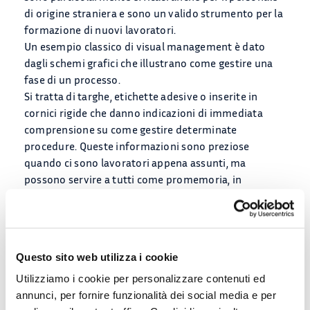
di origine straniera e sono un valido strumento per la
formazione di nuovi lavoratori.
Un esempio classico di visual management è dato
dagli schemi grafici che illustrano come gestire una
fase di un processo.
Si tratta di targhe, etichette adesive o inserite in
cornici rigide che danno indicazioni di immediata
comprensione su come gestire determinate
procedure. Queste informazioni sono preziose
quando ci sono lavoratori appena assunti, ma
possono servire a tutti come promemoria, in
particolare quando riguardano operazioni che
vengono svolte raramente.
Oltre che negli impianti, questi elementi possono
essere utilizzati anche negli uffici per segnalare
Questo sito web utilizza i cookie
procedure particolari che devono essere note a tutti,
come ad esempio il modo di gestire emergenze o
Utilizziamo i cookie per personalizzare contenuti ed
guasti. Un cartello in sala server, per esempio,
annunci, per fornire funzionalità dei social media e per