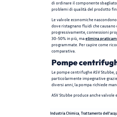
di ordinare il componente sbagliato
problemi di qualità del prodotto fin
Le valvole economiche nascondono co
dove ristagnano fluidi che causano 
progressivamente, connessioni propri
30-50% in più, ma
elimina praticame
programmate. Per capire come ricono
comparativa.
Pompe centrifugh
Le pompe centrifughe ASV Stubbe, p
particolarmente impegnative grazie 
diversi anni, la pompa richiede manu
ASV Stubbe produce anche valvole e s
Industria Chimica
,
Trattamento dell'acq