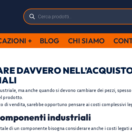
Ricerca
prodotti
CAZIONI
BLOG
CHI SIAMO
CONT
RE DAVVERO NELL’ACQUISTO 
IALI
ustriale, ma anche quando si devono cambiare dei pezzi, spesso 
el prodotto.
zzo di vendita, sarebbe opportuno pensare ai costi complessivi le
 componenti industriali
totale di un componente bisogna considerare anche i costi legati 