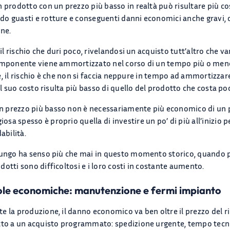
n prodotto con un prezzo più basso in realtà può risultare più co
do guasti e rotture e conseguenti danni economici anche gravi,
one.
 il rischio che duri poco, rivelandosi un acquisto tutt’altro che 
componente viene ammortizzato nel corso di un tempo più o meno 
ve, il rischio è che non si faccia neppure in tempo ad ammortizzare 
 il suo costo risulta più basso di quello del prodotto che costa p
 prezzo più basso non è necessariamente più economico di un pr
a spesso è proprio quella di investire un po’ di più all’inizio p
abilità.
lungo ha senso più che mai in questo momento storico, quando pe
otti sono difficoltosi e i loro costi in costante aumento.
lvole economiche: manutenzione e fermi impianto
e la produzione, il danno economico va ben oltre il prezzo del 
tto a un acquisto programmato: spedizione urgente, tempo tecnic