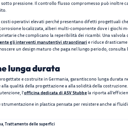
 sotto pressione. Il controllo flusso compromesso può inoltre ca
ito.
sti operativi elevati perché presentano difetti progettuali che
corrosione localizzata, alberi multi-componente dove i giochi m
etarie che complicano la reperibilità dei ricambi. Una valvola d
nte gli interventi manutentivi straordinari
e riduce drasticamen
scere un design maturo che paga nel lungo periodo, consulta la
e lunga durata
rogettate e costruite in Germania, garantiscono lunga durata n
alla qualità della progettazione a alla solidità della costruzio
tenzione, l’
officina dedicata di ASV Stubbe
la riporta all’efficie
trumentazione in plastica pensata per resistere anche ai fluidi 
ua
,
Trattamento delle superfici