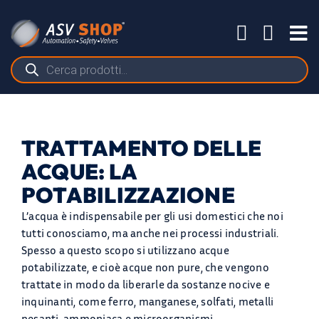
Salta
al
Tog
contenuto
Nav
Ricerca
prodotti
TRATTAMENTO DELLE
ACQUE: LA
POTABILIZZAZIONE
L’acqua è indispensabile per gli usi domestici che noi
tutti conosciamo, ma anche nei processi industriali.
Spesso a questo scopo si utilizzano acque
potabilizzate, e cioè acque non pure, che vengono
trattate in modo da liberarle da sostanze nocive e
PRODOTTI
inquinanti, come ferro, manganese, solfati, metalli
pesanti, ammoniaca e microorganismi.