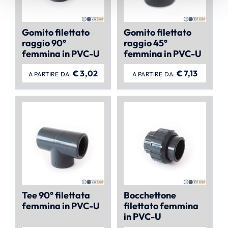
Gomito filettato
Gomito filettato
raggio 90°
raggio 45°
femmina in PVC-U
femmina in PVC-U
€
3,02
€
7,13
A PARTIRE DA:
A PARTIRE DA:
Tee 90° filettata
Bocchettone
femmina in PVC-U
filettato femmina
in PVC-U