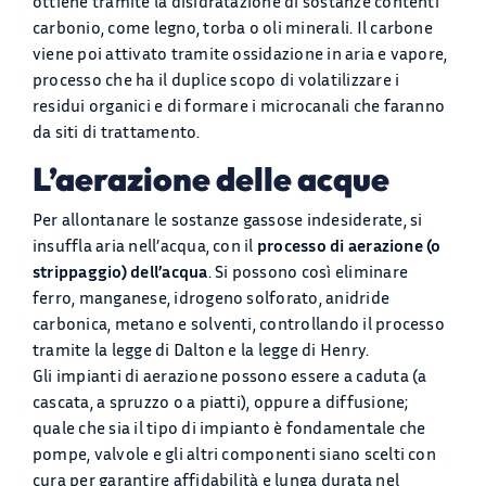
ottiene tramite la disidratazione di sostanze contenti
carbonio, come legno, torba o oli minerali. Il carbone
viene poi attivato tramite ossidazione in aria e vapore,
processo che ha il duplice scopo di volatilizzare i
residui organici e di formare i microcanali che faranno
da siti di trattamento.
L’aerazione delle acque
Per allontanare le sostanze gassose indesiderate, si
insuffla aria nell’acqua, con il
processo di aerazione (o
strippaggio) dell’acqua
. Si possono così eliminare
ferro, manganese, idrogeno solforato, anidride
carbonica, metano e solventi, controllando il processo
tramite la legge di Dalton e la legge di Henry.
Gli impianti di aerazione possono essere a caduta (a
cascata, a spruzzo o a piatti), oppure a diffusione;
quale che sia il tipo di impianto è fondamentale che
pompe, valvole e gli altri componenti siano scelti con
cura per garantire affidabilità e lunga durata nel