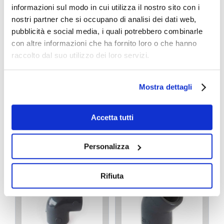
informazioni sul modo in cui utilizza il nostro sito con i
nostri partner che si occupano di analisi dei dati web,
pubblicità e social media, i quali potrebbero combinarle
con altre informazioni che ha fornito loro o che hanno
raccolto dal suo utilizzo dei loro servizi.
Valvola a
Valvola a
membrana in PVC
membrana in PP
Mostra dettagli
MV 309
MV 309
Normalmente
Normalmente
Accetta tutti
Aperta
Chiusa
€
273,78
€
347,38
A PARTIRE DA:
A PARTIRE DA:
Personalizza
Rifiuta