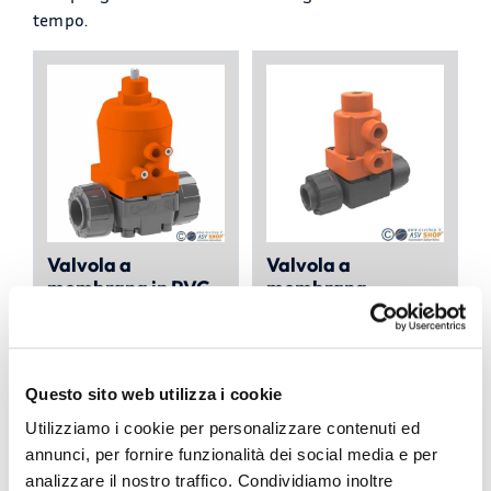
tempo.
Valvola a
Valvola a
membrana in PVC
membrana
MV 309
compatta NC MV
Normalmente
308 in PVC
Chiusa
Questo sito web utilizza i cookie
€
273,78
€
176,63
A PARTIRE DA:
A PARTIRE DA:
Utilizziamo i cookie per personalizzare contenuti ed
annunci, per fornire funzionalità dei social media e per
analizzare il nostro traffico. Condividiamo inoltre