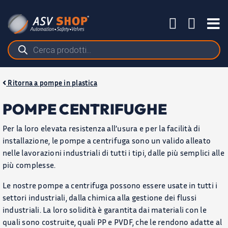
Salta
al
Tog
contenuto
Nav
Ricerca
prodotti
Ritorna a pompe in plastica
POMPE CENTRIFUGHE
Per la loro elevata resistenza all’usura e per la facilità di
installazione, le pompe a centrifuga sono un valido alleato
nelle lavorazioni industriali di tutti i tipi, dalle più semplici alle
PRODOTTI
più complesse.
APPLICAZIONI
Le nostre pompe a centrifuga possono essere usate in tutti i
settori industriali, dalla chimica alla gestione dei flussi
BLOG
industriali. La loro solidità è garantita dai materiali con le
quali sono costruite, quali PP e PVDF, che le rendono adatte al