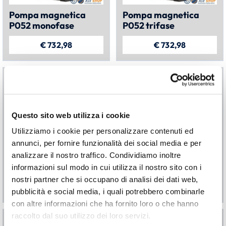
Pompa magnetica
Pompa magnetica
P052 monofase
P052 trifase
€
732,98
€
732,98
Questo sito web utilizza i cookie
Utilizziamo i cookie per personalizzare contenuti ed
annunci, per fornire funzionalità dei social media e per
Pompa magnetica
Pompa magnetica
P0201, PP/EPDM, 0,55
P0101, PP/EPDM, 0,25
analizzare il nostro traffico. Condividiamo inoltre
kW
kW
informazioni sul modo in cui utilizza il nostro sito con i
nostri partner che si occupano di analisi dei dati web,
€
1.057,05
€
1.381,79
pubblicità e social media, i quali potrebbero combinarle
con altre informazioni che ha fornito loro o che hanno
raccolto dal suo utilizzo dei loro servizi.