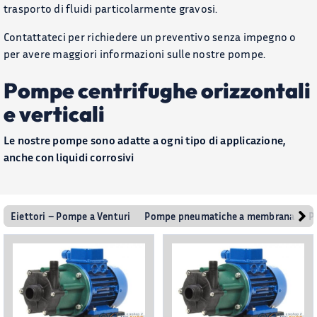
trasporto di fluidi particolarmente gravosi.
Chi Siamo
Contattateci per richiedere un preventivo senza impegno o
CONTATTACI
per avere maggiori informazioni sulle nostre pompe.
Pompe centrifughe orizzontali
CATALOGO
e verticali
Le nostre pompe sono adatte a ogni tipo di applicazione,
anche con liquidi corrosivi
Eiettori – Pompe a Venturi
Pompe pneumatiche a membrana
P