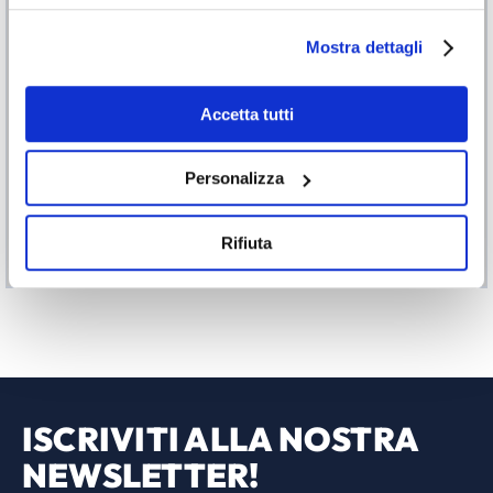
Mostra dettagli
Accetta tutti
Personalizza
Pompe centrifughe ad
Pompa centrifuga
asse verticale ETLB-S
orizzontale NX
Rifiuta
ISCRIVITI ALLA NOSTRA
NEWSLETTER!