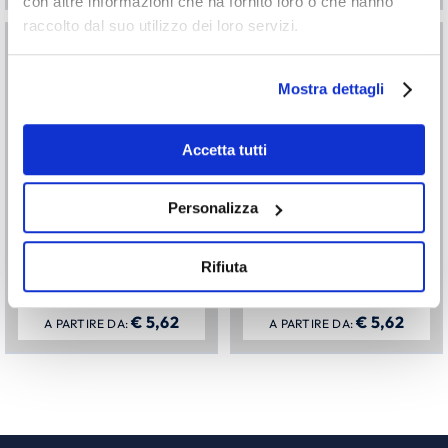
con altre informazioni che ha fornito loro o che hanno
raccolto dal suo utilizzo dei loro servizi.
Mostra dettagli
Accetta tutti
Personalizza
IMO Mandatory,
IMO Life Saving signs
Prohibition, Warning
Rifiuta
Signs
€
5,62
€
5,62
A PARTIRE DA:
A PARTIRE DA: