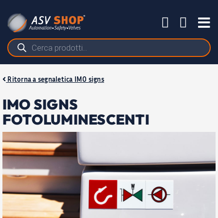
Salta
al
Tog
contenuto
Nav
Ricerca
prodotti
Ritorna a segnaletica IMO signs
IMO SIGNS
FOTOLUMINESCENTI
PRODOTTI
APPLICAZIONI
BLOG