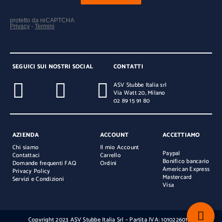
SEGUICI SUI NOSTRI SOCIAL
CONTATTI
ASV Stubbe Italia srl
Via Watt 20, Milano
02 89 15 91 80
AZIENDA
ACCOUNT
ACCETTIAMO
Chi siamo
Il mio Account
Paypal
Contattaci
Carrello
Bonifico bancario
Domande frequenti FAQ
Ordini
American Express
Privacy Policy
Mastercard
Servizi e Condizioni
Visa
Copyright 2023 ASV Stubbe Italia Srl – Partita IVA: 10102260154