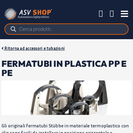
Salta
al
Tog
contenuto
Nav
Ricerca
prodotti
Ritorna ad accessori e tubazioni
FERMATUBI IN PLASTICA PP E
PE
PRODOTTI
APPLICAZIONI
BLOG
Gli originali fermatubi Stübbe in materiale termoplastico con
clip sono facili da installare in posizione orizzontale o