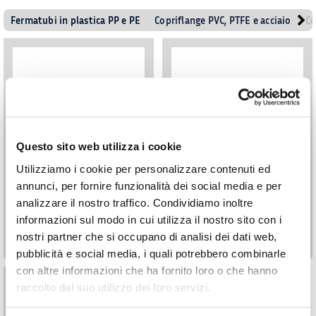
Fermatubi in plastica PP e PE
Copriflange PVC, PTFE e acciaio
Co
Questo sito web utilizza i cookie
Utilizziamo i cookie per personalizzare contenuti ed
annunci, per fornire funzionalità dei social media e per
Reggicavi e fermatubi
Fermatubo in PP
analizzare il nostro traffico. Condividiamo inoltre
clip ∅6-28 mm
informazioni sul modo in cui utilizza il nostro sito con i
€
1,01
€
1,31
nostri partner che si occupano di analisi dei dati web,
A PARTIRE DA:
A PARTIRE DA:
pubblicità e social media, i quali potrebbero combinarle
con altre informazioni che ha fornito loro o che hanno
raccolto dal suo utilizzo dei loro servizi.