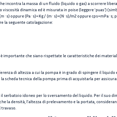
 che incontra la massa di un fluido (liquido o gas) a scorrere lib
 viscosità dinamica ed è misurata in poise (leggere ‘puas’) (simb
/ (m·s) oppure (Pa·s)=Kg / (m·s)=(N·s)/m2 oppure cps=mPa·s; pe
ere la seguente catolagazione:
è importante che siano rispettate le caratteristiche dei material
erenza di altezza a cui la pompa è in grado di spingere il liquido e
a scheda tecnica della pompa prima di acquistarla per assicurarsi
 il serbatoio idoneo per lo sversamento del liquido. Per il suo
he la densità, l’altezza di prelevamento e la portata, considera
l travaso.