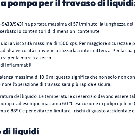
a pompa per il travaso di liquid
-9433/9431
ha portata massima di 57 l/minuto; la lunghezza del p
, serbatoi o contenitori di dimensioni contenute.
uidi a viscosità massima di 1500 cps. Per maggiore sicurezza e pe
ad alta viscosità conviene utilizzarla a intermittenza. Per la sua
ra per la marcia a secco.
di infiammabili.
nza massima di 10,6 m: questo significa che non solo non convie
nore l’operazione di travaso sarà più rapida e sicura.
atura del liquido. Le temperature di esercizio devono essere tali
a pompa: ad esempio massimo 60 °C esecuzione in polipropilene (
 è 88° C e per evitare o limitare i rischi di guasto accidentale 
 di liquidi