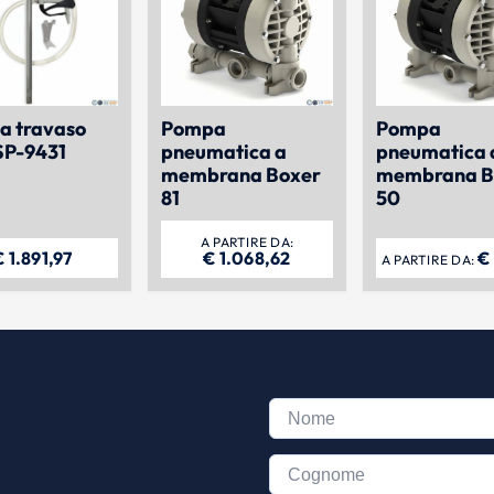
a travaso
Pompa
Pompa
 SP-9431
pneumatica a
pneumatica 
membrana Boxer
membrana B
81
50
A PARTIRE DA:
€
1.891,97
€
1.068,62
€
A PARTIRE DA: