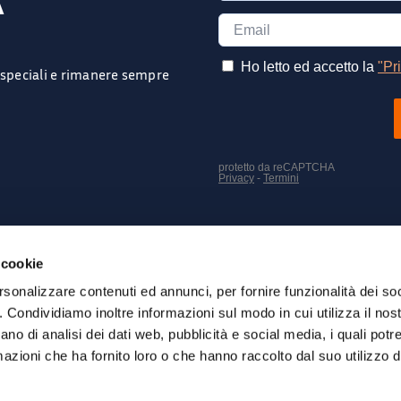
A
e speciali e rimanere sempre
SEGUICI SUI NOSTRI SOCIAL
 cookie
rsonalizzare contenuti ed annunci, per fornire funzionalità dei so
o. Condividiamo inoltre informazioni sul modo in cui utilizza il nost
ano di analisi dei dati web, pubblicità e social media, i quali pot
azioni che ha fornito loro o che hanno raccolto dal suo utilizzo de