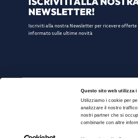
ISCRIVITI ALLA NOSTR
NEWSLETTER!
Iscriviti alla nostra Newsletter per ricevere offert
informato sulle ultime novità
AZIENDA
ACCOUNT
Questo sito web utilizza i
Chi siamo
Il mio Account
Utilizziamo i cookie per pe
Contattaci
Carrello
Domande frequenti FAQ
Ordini
analizzare il nostro traffic
Privacy Policy
nostri partner che si occup
Servizi e Condizioni
combinarle con altre inform