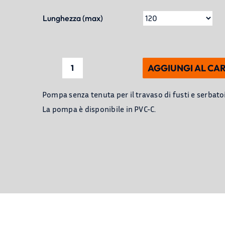
Lunghezza (max)
AGGIUNGI AL CA
Pompa
travaso
Pompa senza tenuta per il travaso di fusti e serbatoi
fusti
La pompa è disponibile in PVC-C.
e
cisterne
SP-
9433
quantità