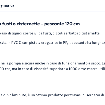
ggiuntive
 fusti o cisternette – pescante 120 cm
aso di liquidi corrosivi da fusti, piccoli serbatoi o cisternette.
zata in PVC-C, con pistola erogatrice in PP; il pescante ha lungh
ione la pompa è sicura anche in caso di funzionamento a secco. L
1500 cps, ma in caso di viscosità superiore a 1000 deve essere uti
di 57 l/minuto, è un ottimo prodotto per travasi di serbatoi d