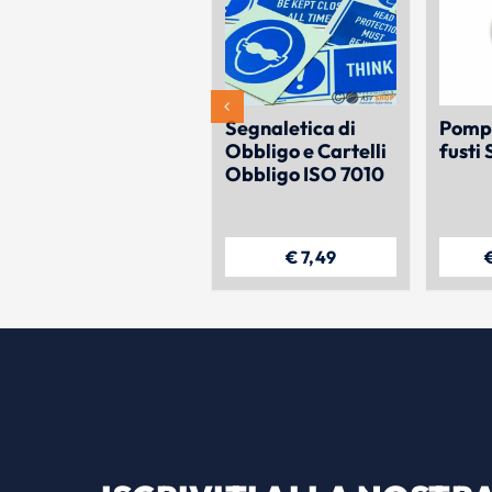
Segnaletica di
Pomp
Obbligo e Cartelli
fusti
Obbligo ISO 7010
€
7,49