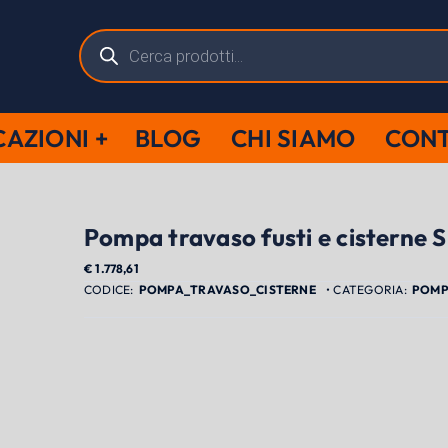
Ricerca
prodotti
CAZIONI
BLOG
CHI SIAMO
CONT
Pompa travaso fusti e cisterne 
€
1.778,61
POMPA_TRAVASO_CISTERNE
POMP