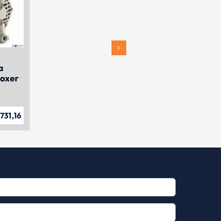
a
oxer
731,16