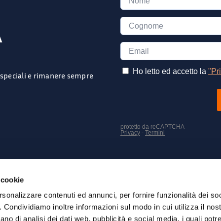
A
e speciali e rimanere sempre
SEGUICI SUI NOSTRI SOCIAL
 cookie
rsonalizzare contenuti ed annunci, per fornire funzionalità dei so
o. Condividiamo inoltre informazioni sul modo in cui utilizza il nost
ano di analisi dei dati web, pubblicità e social media, i quali pot