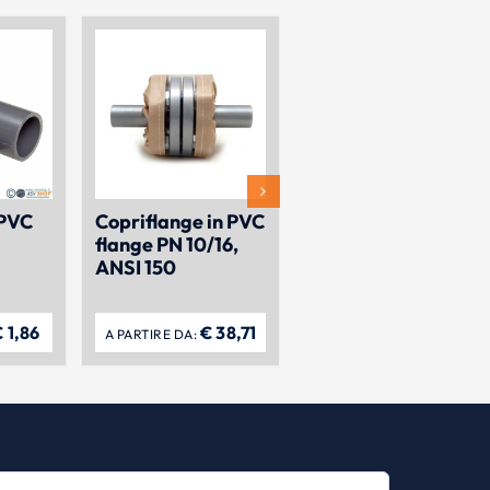
 PVC
Copriflange in PVC
flange PN 10/16,
ANSI 150
€
1,86
€
38,71
A PARTIRE DA: