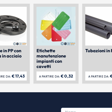
e in PP con
Etichette
Tubazioni in
 in acciaio
manutenzione
impianti con
cavetti
€
17,43
€
0,32
IRE DA:
A PARTIRE DA:
A PARTIRE DA: