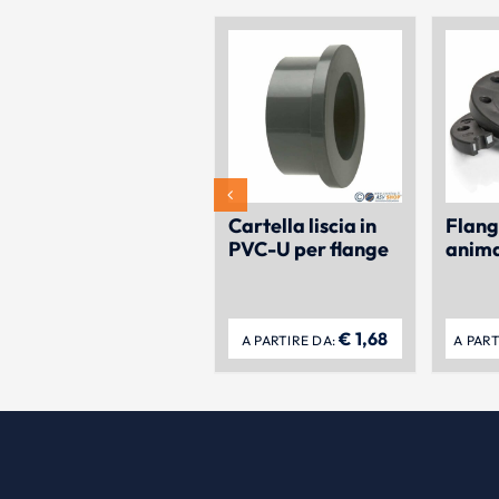
Cartella liscia in
Flang
PVC-U per flange
anima
€
1,68
A PARTIRE DA:
A PART