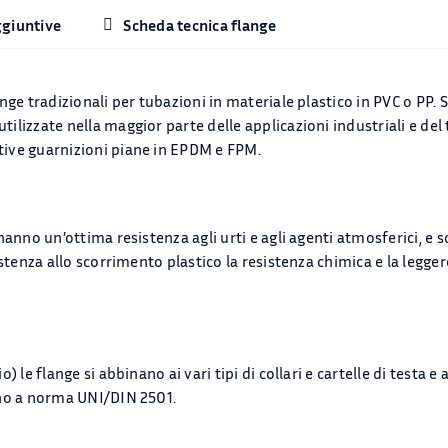
ggiuntive
Scheda tecnica flange
nge tradizionali per tubazioni in materiale plastico in PVC o PP. S
ilizzate nella maggior parte delle applicazioni industriali e del
tive guarnizioni piane in EPDM e FPM.
hanno un’ottima resistenza agli urti e agli agenti atmosferici, e 
istenza allo scorrimento plastico la resistenza chimica e la legger
) le flange si abbinano ai vari tipi di collari e cartelle di testa e
ono a norma UNI/DIN 2501.