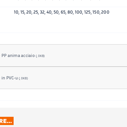
10, 15, 20, 25, 32, 40, 50, 65, 80, 100, 125, 150, 200
e PP anima acciaio
(, 0KB)
e in PVC-u
(, 0KB)
ARE…