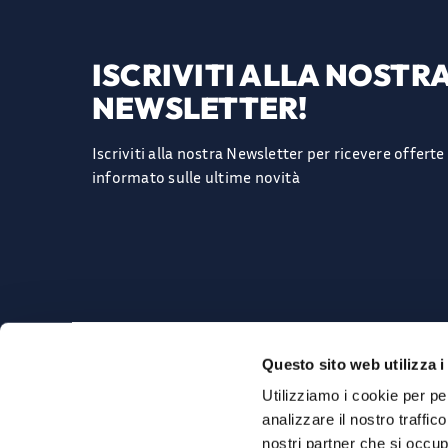
ISCRIVITI ALLA NOSTR
NEWSLETTER!
Iscriviti alla nostra Newsletter per ricevere offert
informato sulle ultime novità
AZIENDA
ACCOUNT
Questo sito web utilizza i
Chi siamo
Il mio Account
Utilizziamo i cookie per pe
Contattaci
Carrello
Domande frequenti FAQ
Ordini
analizzare il nostro traffic
Privacy Policy
nostri partner che si occup