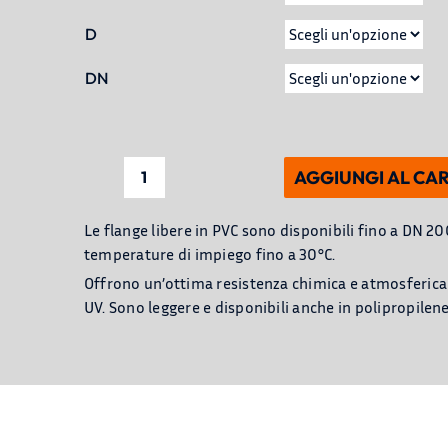
D
DN
AGGIUNGI AL CA
Flange
libere
Le flange libere in PVC sono disponibili fino a DN 20
in
temperature di impiego fino a 30°C.
PVC
Offrono un’ottima resistenza chimica e atmosferica e
quantità
UV. Sono leggere e disponibili anche in polipropilene