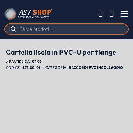
Salta
al
Tog
contenuto
Nav
Ricerca
prodotti
Cartella liscia in PVC-U per flange
A PARTIRE DA:
€
1,68
621_80_01
RACCORDI PVC INCOLLAGGIO
PRODOTTI