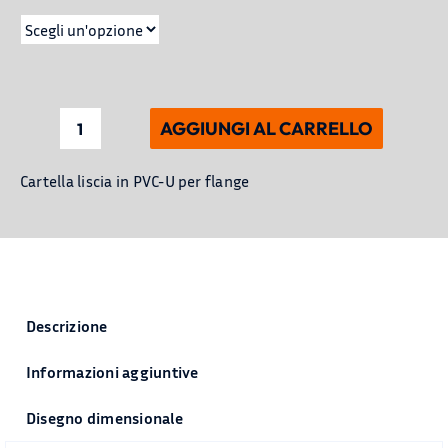
AGGIUNGI AL CARRELLO
Cartella
liscia
Cartella liscia in PVC-U per flange
in
PVC-
U
per
flange
quantità
Descrizione
Informazioni aggiuntive
Disegno dimensionale