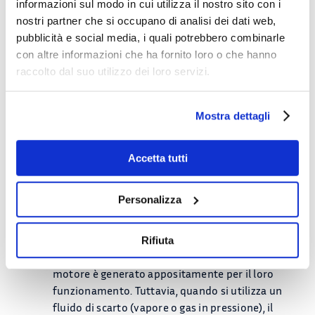
informazioni sul modo in cui utilizza il nostro sito con i
nostri partner che si occupano di analisi dei dati web,
pubblicità e social media, i quali potrebbero combinarle
con altre informazioni che ha fornito loro o che hanno
raccolto dal suo utilizzo dei loro servizi.
Mostra dettagli
Consumo energetico:
Accetta tutti
Eiettori e Pompe a
Personalizza
confronto
Gli
eiettori
possono risultare meno efficienti
Rifiuta
rispetto alle pompe, soprattutto se il fluido
motore è generato appositamente per il loro
funzionamento. Tuttavia, quando si utilizza un
fluido di scarto (vapore o gas in pressione), il