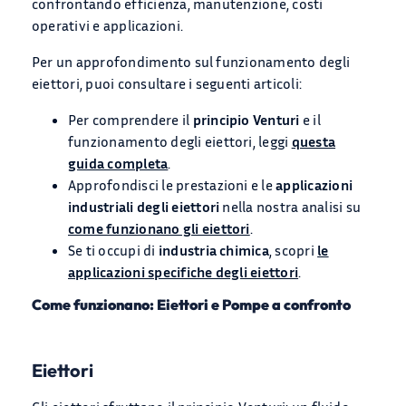
confrontando efficienza, manutenzione, costi
operativi e applicazioni.
Per un approfondimento sul funzionamento degli
eiettori, puoi consultare i seguenti articoli:
Per comprendere il
principio Venturi
e il
funzionamento degli eiettori, leggi
questa
guida completa
.
Approfondisci le prestazioni e le
applicazioni
industriali degli eiettori
nella nostra analisi su
PRODOTTI
come funzionano gli eiettori
.
Se ti occupi di
industria chimica
, scopri
le
APPLICAZIONI
applicazioni specifiche degli eiettori
.
Come funzionano: Eiettori e Pompe a confronto
BLOG
Chi Siamo
Eiettori