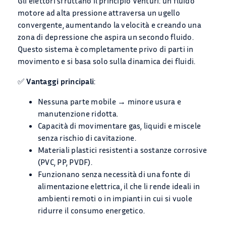
Gli eiettori sfruttano il principio Venturi: un fluido
CONTATTACI
motore ad alta pressione attraversa un ugello
convergente, aumentando la velocità e creando una
CATALOGO
zona di depressione che aspira un secondo fluido.
Questo sistema è completamente privo di parti in
movimento e si basa solo sulla dinamica dei fluidi.
✅
Vantaggi principali
:
Nessuna parte mobile → minore usura e
manutenzione ridotta.
Capacità di movimentare gas, liquidi e miscele
senza rischio di cavitazione.
Materiali plastici resistenti a sostanze corrosive
(PVC, PP, PVDF).
Funzionano senza necessità di una fonte di
alimentazione elettrica, il che li rende ideali in
ambienti remoti o in impianti in cui si vuole
ridurre il consumo energetico.