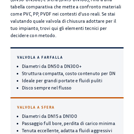
tabella comparativa che mette a confronto materiali
PRODOTTI
come PVC, PP, PVDF nei contesti d’uso reali. Se stai
valutando quale valvola di chiusura adottare per il
APPLICAZIONI
tuo impianto, trovi qui gli elementi tecnici per
decidere con metodo.
BLOG
Chi Siamo
VALVOLA A FARFALLA
Diametri da DN50 a DN300+
CONTATTACI
Struttura compatta, costo contenuto per DN
Ideale per grandi portate e fluidi puliti
Disco sempre nel flusso
CATALOGO
VALVOLA A SFERA
Diametri da DN15 a DN100
Passaggio full bore, perdita di carico minima
Tenuta eccellente, adatta a fluidi aggressivi