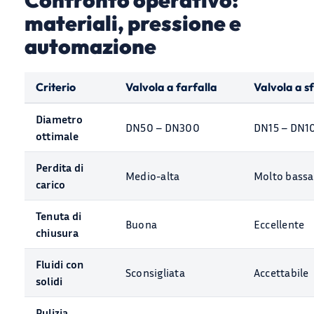
Confronto operativo:
materiali, pressione e
automazione
Criterio
Valvola a farfalla
Valvola a s
Diametro
DN50 – DN300
DN15 – DN1
ottimale
Perdita di
Medio-alta
Molto bassa
carico
Tenuta di
Buona
Eccellente
chiusura
Fluidi con
Sconsigliata
Accettabile
solidi
Pulizia