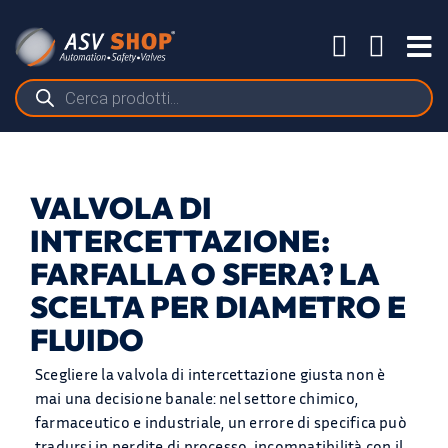
Salta
al
Tog
contenuto
Nav
Ricerca
prodotti
VALVOLA DI
INTERCETTAZIONE:
FARFALLA O SFERA? LA
SCELTA PER DIAMETRO E
FLUIDO
Scegliere la valvola di intercettazione giusta non è
mai una decisione banale: nel settore chimico,
farmaceutico e industriale, un errore di specifica può
tradursi in perdite di processo, incompatibilità con il