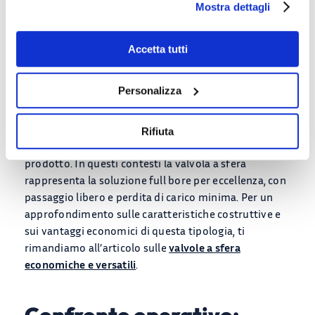
Mostra dettagli
Il range di applicazione ottimale si colloca tra DN15 e
DN100. Oltre questo range, il peso e il costo della
Accetta tutti
valvola a sfera aumentano in modo poco sostenibile
rispetto alla farfalla. In ambito chimico e
Personalizza
farmaceutico, invece, la sfera in PVDF o con sede in
PTFE è spesso la scelta obbligata: garantisce tenuta
bidirezionale, resistenza a temperature e pressioni
Rifiuta
più elevate, e nessun rischio di contaminazione del
prodotto. In questi contesti la valvola a sfera
rappresenta la soluzione full bore per eccellenza, con
passaggio libero e perdita di carico minima. Per un
approfondimento sulle caratteristiche costruttive e
sui vantaggi economici di questa tipologia, ti
rimandiamo all’articolo sulle
valvole a sfera
economiche e versatili
.