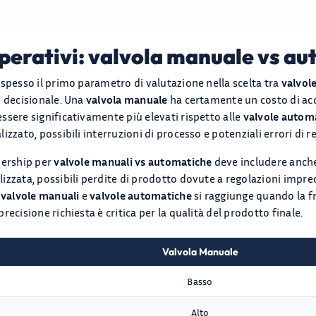
 operativi: valvola manuale vs a
 spesso il primo parametro di valutazione nella scelta tra
valvol
o decisionale. Una
valvola manuale
ha certamente un costo di acqu
ssere significativamente più elevati rispetto alle
valvole autom
zzato, possibili interruzioni di processo e potenziali errori di r
nership per
valvole manuali vs automatiche
deve includere anche 
izzata, possibili perdite di prodotto dovute a regolazioni impre
a
valvole manuali
e
valvole automatiche
si raggiunge quando la f
ecisione richiesta è critica per la qualità del prodotto finale.
Valvola Manuale
Basso
Alto