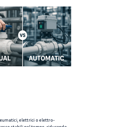
umatici, elettrici o elettro-
esso stabili nel tempo, riducendo