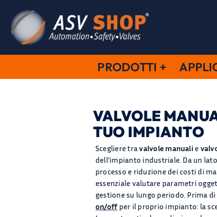
Salta
al
contenuto
PRODOTTI
APPLI
VALVOLE MANUAL
TUO IMPIANTO
Scegliere tra
valvole manuali
e
valv
dell’impianto industriale. Da un lato
processo e riduzione dei costi di 
essenziale valutare parametri oggett
gestione su lungo periodo. Prima di s
on/off
per il proprio impianto: la sc