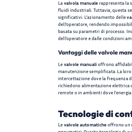
La
valvola manuale
rappresenta la s
fluidi industriali. Tuttavia, questa 
significativi. L’azionamento delle
va
dell’operatore, rendendo impossibil
basata su parametri di processo. Ino
dell’operatore e dalle condizioni a
Vantaggi delle valvole man
Le
valvole manuali
offrono affidabil
manutenzione semplificata. La loro r
intercettazione dove la frequenza d
richiedono alimentazione elettrica 
remote o in ambienti dove l’energia 
Tecnologie di con
Le
valvole automatiche
offrono un c
pneumatici. Questa tecnologia di a