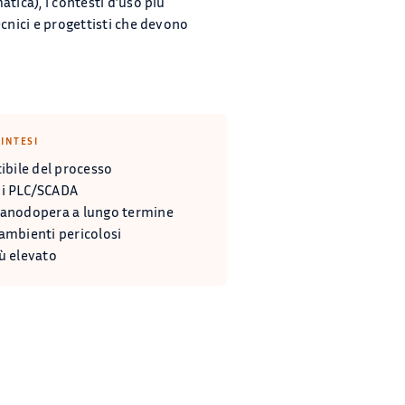
tica), i contesti d’uso più
ecnici e progettisti che devono
INTESI
tibile del processo
mi PLC/SCADA
 manodopera a lungo termine
 ambienti pericolosi
ù elevato