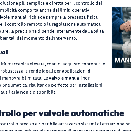
oluzione più semplice e diretta per il controllo dei
semplicità comporta anche dei limiti operativi
lvole manuali
richiede sempre la presenza fisica
e il controllo remoto o la regolazione automatica
ltre, la precisione dipende interamente dall’abilità
mbientali del momento dell’intervento.
uali
ità meccanica elevata, costi di acquisto contenuti e
obustezza le rende ideali per applicazioni di
i manovra è limitata. Le
valvole manuali
non
o pneumatica, risultando perfette per installazioni
ausiliaria non è disponibile.
trollo per valvole automatiche
ontrollo preciso e ripetibile attraverso sistemi di attuazione pne
utomazione industriale permette di mantenere parametri di proc