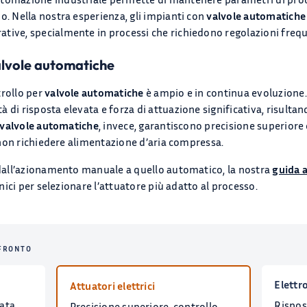
o. Nella nostra esperienza, gli impianti con
valvole automatiche
tive, specialmente in processi che richiedono regolazioni freque
alvole automatiche
trollo per
valvole automatiche
è ampio e in continua evoluzione.
à di risposta elevata e forza di attuazione significativa, risultan
valvole automatiche
, invece, garantiscono precisione superiore 
 a non richiedere alimentazione d’aria compressa.
o dall’azionamento manuale a quello automatico, la nostra
guida a
cnici per selezionare l’attuatore più adatto al processo.
NFRONTO
Elettr
Attuatori elettrici
vata
Rispos
Precisione superiore, controllo