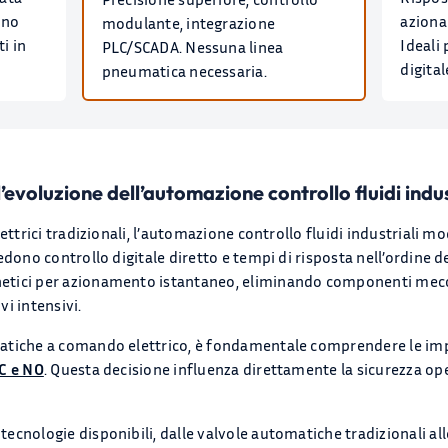
ono
aziona
modulante, integrazione
i in
Ideali 
PLC/SCADA. Nessuna linea
digital
pneumatica necessaria.
l’evoluzione dell’automazione controllo fluidi indus
lettrici tradizionali, l’automazione controllo fluidi industriali 
edono controllo digitale diretto e tempi di risposta nell’ordine d
etici per azionamento istantaneo, eliminando componenti mecc
vi intensivi.
atiche a comando elettrico, è fondamentale comprendere le impli
NC e NO
. Questa decisione influenza direttamente la sicurezza op
cnologie disponibili, dalle valvole automatiche tradizionali alle