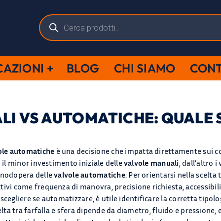
Ricerca
prodotti
CAZIONI
BLOG
CHI SIAMO
CONT
I VS AUTOMATICHE: QUALE S
ole automatiche
è una decisione che impatta direttamente sui cos
 il minor investimento iniziale delle
valvole manuali
, dall’altro 
manodopera delle
valvole automatiche
. Per orientarsi nella scelta 
ivi come frequenza di manovra, precisione richiesta, accessibilità
cegliere se automatizzare, è utile identificare la corretta tipolo
elta tra farfalla e sfera dipende da diametro, fluido e pressione