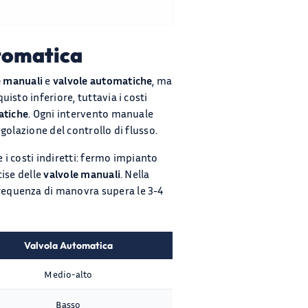
utomatica
e manuali
e
valvole automatiche
, ma
isto inferiore, tuttavia i costi
atiche
. Ogni intervento manuale
egolazione del controllo di flusso.
i costi indiretti: fermo impianto
cise delle
valvole manuali
. Nella
requenza di manovra supera le 3-4
Valvola Automatica
Medio-alto
Basso