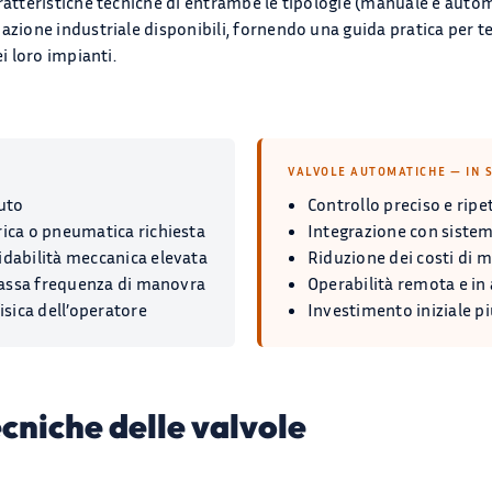
ratteristiche tecniche di entrambe le tipologie (manuale e automa
azione industriale disponibili, fornendo una guida pratica per t
ei loro impianti.
VALVOLE AUTOMATICHE — IN S
uto
Controllo preciso e ripe
ica o pneumatica richiesta
Integrazione con siste
dabilità meccanica elevata
Riduzione dei costi di
 bassa frequenza di manovra
Operabilità remota e in
isica dell’operatore
Investimento iniziale pi
ecniche delle valvole