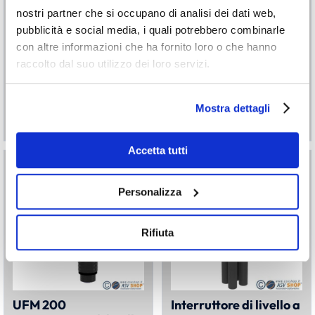
nostri partner che si occupano di analisi dei dati web,
pubblicità e social media, i quali potrebbero combinarle
con altre informazioni che ha fornito loro o che hanno
Sensore capacitivo
Indicatore di livello a
raccolto dal suo utilizzo dei loro servizi.
troppo pieno CGS,
filo per vasche di
corpo in PE
contenimento
Mostra dettagli
€
570,52
€
559,14
A PARTIRE DA:
Accetta tutti
Personalizza
Rifiuta
UFM 200
Interruttore di livello a