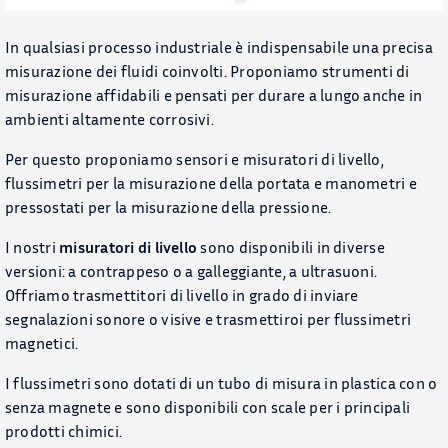
APPLICAZIONI
In qualsiasi processo industriale è indispensabile una precisa
misurazione dei fluidi coinvolti. Proponiamo strumenti di
BLOG
misurazione affidabili e pensati per durare a lungo anche in
ambienti altamente corrosivi.
Chi Siamo
Per questo proponiamo sensori e misuratori di livello,
flussimetri per la misurazione della portata e manometri e
CONTATTACI
pressostati per la misurazione della pressione.
CATALOGO
I nostri
misuratori di livello
sono disponibili in diverse
versioni: a contrappeso o a galleggiante, a ultrasuoni.
Offriamo trasmettitori di livello in grado di inviare
segnalazioni sonore o visive e trasmettiroi per flussimetri
magnetici.
I flussimetri sono dotati di un tubo di misura in plastica con o
senza magnete e sono disponibili con scale per i principali
prodotti chimici.