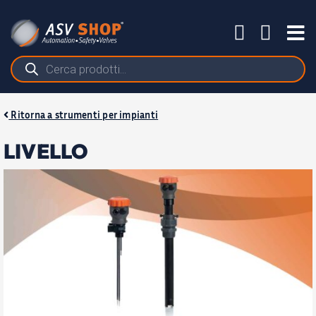
Salta
al
Tog
contenuto
Nav
Ricerca
prodotti
Ritorna a strumenti per impianti
LIVELLO
PRODOTTI