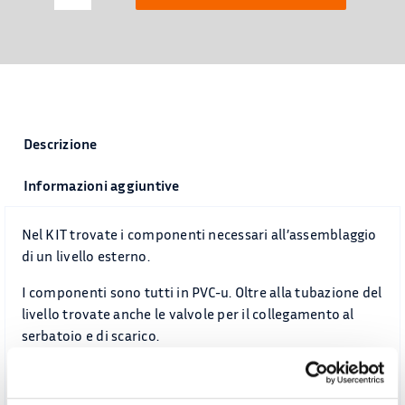
BSS
livello
visivo
esterno
-
componenti
non
Descrizione
assemblati
quantità
Informazioni aggiuntive
Nel KIT trovate i componenti necessari all’assemblaggio
di un livello esterno.
I componenti sono tutti in PVC-u. Oltre alla tubazione del
livello trovate anche le valvole per il collegamento al
serbatoio e di scarico.
Resteranno da aggiungere eventuali raccordi filettati o
flange per il collegamento delle valvole al serbatoio.