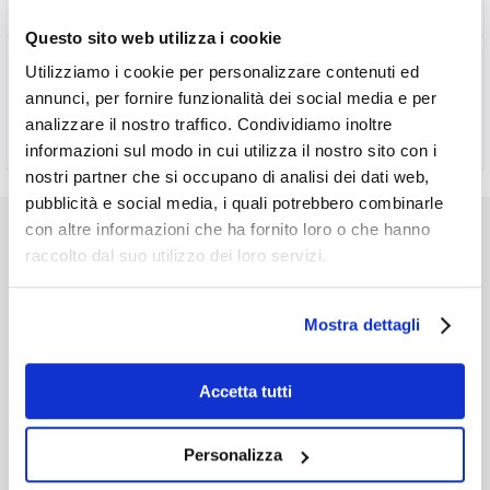
Questo sito web utilizza i cookie
Utilizziamo i cookie per personalizzare contenuti ed
Peso
0,0 kg
annunci, per fornire funzionalità dei social media e per
d 32 DN 25, d 40 DN 32
D (diametro)
analizzare il nostro traffico. Condividiamo inoltre
informazioni sul modo in cui utilizza il nostro sito con i
nostri partner che si occupano di analisi dei dati web,
pubblicità e social media, i quali potrebbero combinarle
con altre informazioni che ha fornito loro o che hanno
TI POTREBBE INTERESSARE…
raccolto dal suo utilizzo dei loro servizi.
Mostra dettagli
Accetta tutti
Personalizza