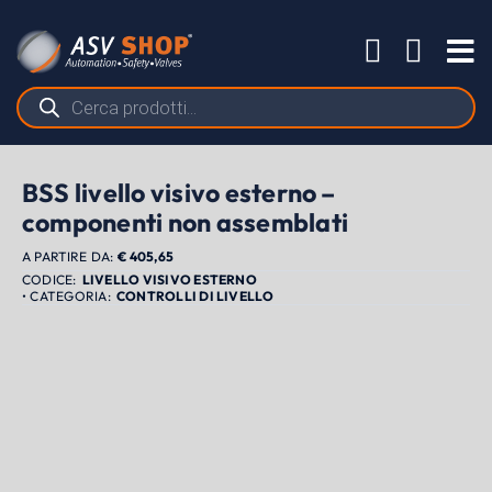
Salta
al
Tog
contenuto
Nav
Ricerca
prodotti
BSS livello visivo esterno –
componenti non assemblati
A PARTIRE DA:
€
405,65
LIVELLO VISIVO ESTERNO
CONTROLLI DI LIVELLO
PRODOTTI
APPLICAZIONI